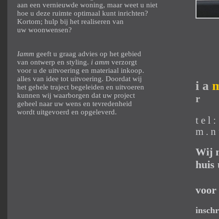
aan een vernieuwde woning, maar weet u niet
hoe u deze ruimte optimaal kunt inrichten?
Kortom; hulp bij het realiseren van
uw woonwensen?
Iamm
geeft u graag advies op het gebied
van ontwerp en styling.
i amm
verzorgt
voor u de uitvoering en materiaal inkoop.
alles van idee tot uitvoering. Doordat wij
i a
het gehele traject begeleiden en uitvoeren
kunnen wij waarborgen dat uw project
r
geheel naar uw wens en tevredenheid
wordt uitgevoerd en opgeleverd.
t e l 
m . n
Wij 
huis
voor
insch